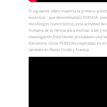
El siguiente vídeo muestra la primera activi
escénicas –que denominamos PERSEIA- pla
monólogos humorísticos, esta actividad de 
humana de la ciencia para motivar a las y lo
investigación.Está siendo probadaen una sel
Barcelona. Otras PERSEIAs inspiradas en el 
también en Reino Unido y Francia.