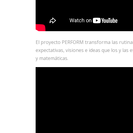
El proyecto PERFORM transforma las rutinas
expectativas, visiones e ideas que los y las 
y matemáticas.