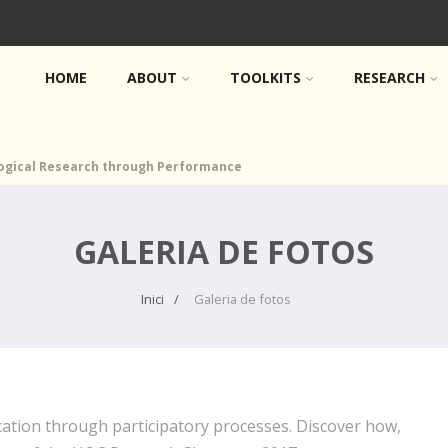
HOME
ABOUT
TOOLKITS
RESEARCH
logical Research through Performance
GALERIA DE FOTOS
Inici
Galeria de fotos
tion through participatory processes. Discover how,