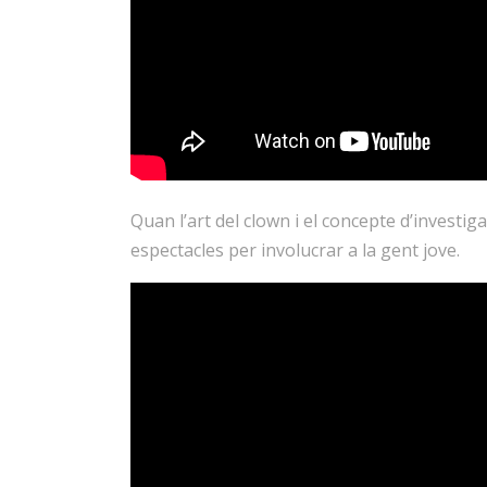
Quan l’art del clown i el concepte d’investi
espectacles per involucrar a la gent jove.