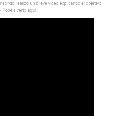
nsorcio realizó un breve vídeo explicando el objetivo,
 Podéis verlo aquí: