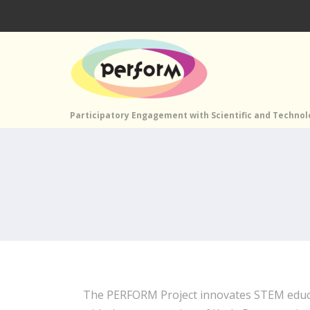
Participatory Engagement with Scientific and Techno
The PERFORM Project innovates STEM educa